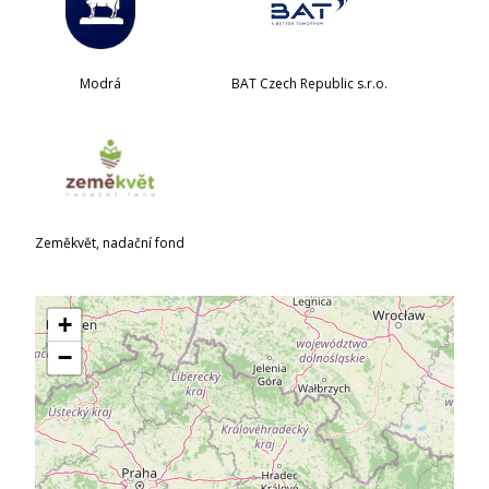
Modrá
BAT Czech Republic s.r.o.
Zeměkvět, nadační fond
+
−