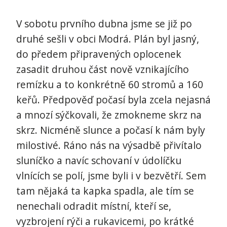
V sobotu prvního dubna jsme se již po
druhé sešli v obci Modrá. Plán byl jasný,
do předem připravených oplocenek
zasadit druhou část nově vznikajícího
remízku a to konkrétně 60 stromů a 160
keřů. Předpověď počasí byla zcela nejasná
a mnozí sýčkovali, že zmokneme skrz na
skrz. Nicméně slunce a počasí k nám byly
milostivé. Ráno nás na výsadbě přivítalo
sluníčko a navíc schovaní v údolíčku
vlnících se polí, jsme byli i v bezvětří. Sem
tam nějaká ta kapka spadla, ale tím se
nenechali odradit místní, kteří se,
vyzbrojení rýči a rukavicemi, po krátké