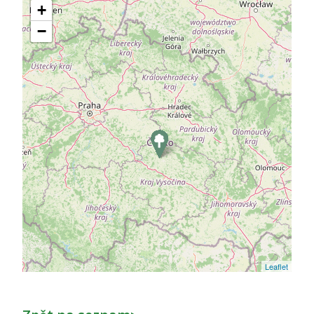
+
−
Leaflet