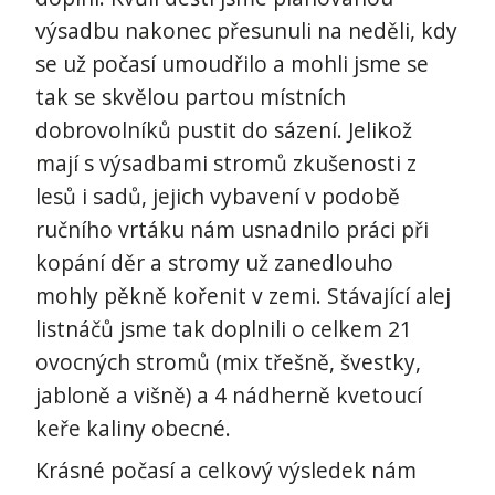
výsadbu nakonec přesunuli na neděli, kdy
se už počasí umoudřilo a mohli jsme se
tak se skvělou partou místních
dobrovolníků pustit do sázení. Jelikož
mají s výsadbami stromů zkušenosti z
lesů i sadů, jejich vybavení v podobě
ručního vrtáku nám usnadnilo práci při
kopání děr a stromy už zanedlouho
mohly pěkně kořenit v zemi. Stávající alej
listnáčů jsme tak doplnili o celkem 21
ovocných stromů (mix třešně, švestky,
jabloně a višně) a 4 nádherně kvetoucí
keře kaliny obecné.
Krásné počasí a celkový výsledek nám