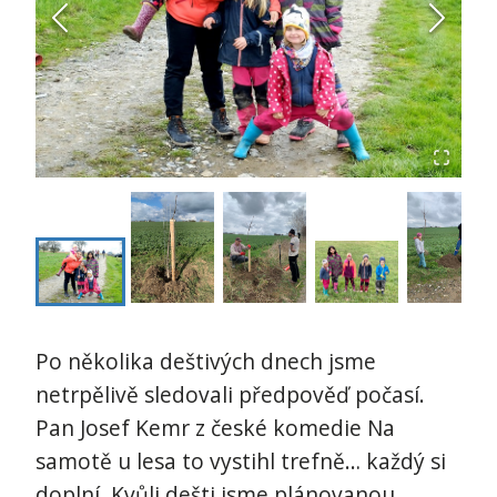
Po několika deštivých dnech jsme
netrpělivě sledovali předpověď počasí.
Pan Josef Kemr z české komedie Na
samotě u lesa to vystihl trefně… každý si
doplní. Kvůli dešti jsme plánovanou