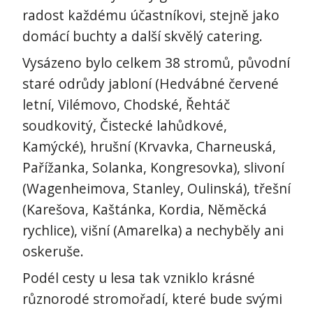
radost každému účastníkovi, stejně jako
domácí buchty a další skvělý catering.
Vysázeno bylo celkem 38 stromů, původní
staré odrůdy jabloní (Hedvábné červené
letní, Vilémovo, Chodské, Řehtáč
soudkovitý, Čistecké lahůdkové,
Kamýcké), hrušní (Krvavka, Charneuská,
Pařížanka, Solanka, Kongresovka), slivoní
(Wagenheimova, Stanley, Oulinská), třešní
(Karešova, Kaštánka, Kordia, Něměcká
rychlice), višní (Amarelka) a nechyběly ani
oskeruše.
Podél cesty u lesa tak vzniklo krásné
různorodé stromořadí, které bude svými