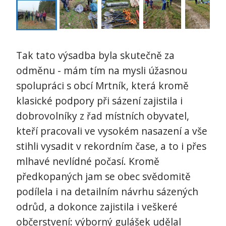
Tak tato výsadba byla skutečně za
odměnu - mám tím na mysli úžasnou
spolupráci s obcí Mrtník, která kromě
klasické podpory při sázení zajistila i
dobrovolníky z řad místních obyvatel,
kteří pracovali ve vysokém nasazení a vše
stihli vysadit v rekordním čase, a to i přes
mlhavé nevlídné počasí. Kromě
předkopaných jam se obec svědomitě
podílela i na detailním návrhu sázených
odrůd, a dokonce zajistila i veškeré
občerstvení: výborný gulášek udělal