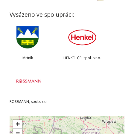
Vysázeno ve spolupráci:
Mrtník
HENKEL ČR, spol. s r.o.
ROSSMANN, spol.s r.o.
+
−