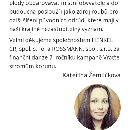
plody obdarovávat místní obyvatele a do
budoucna poslouží i jako zdroj roubů pro
další šíření původních odrůd, které mají v
naší krajině nezastupitelný význam.
Velmi děkujeme společnostem HENKEL
ČR, spol. s.r.o. a ROSSMANN, spol. s.r.o. za
finanční dar ze 7. ročníku kampaně Vraťte
stromům korunu.
Kateřina Žemličková