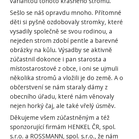
variantou tohoto krásného stromu.
Sešlo se náš opravdu mnoho. Přítomné
děti si pyšně ozdobovaly stromky, které
vysadily společně se svou rodinou, a
nejeden strom zdobí pentle a barevné
obrázky na kůlu. Výsadby se aktivně
zúčastnil dokonce i pan starosta a
místostarostové z obce, i oni se ujmuli
několika stromů a vložili je do země. A o
občerstvení se nám staraly dámy z
obecního úřadu, které nám věnovaly
nejen horký čaj, ale také vřelý úsměv.
Děkujeme všem zúčastněným a též
sponzorující firmám HENKEL ČR, spol.
s.r.o. a ROSSMANN, spol. s.r.o., že nám