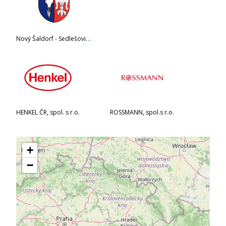
N
ový Šaldorf - Sedlešovice
HENKEL ČR, spol. s r.o.
ROSSMANN, spol.s r.o.
+
−