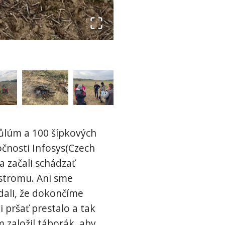
kůlúm a 100 šípkových
ločnosti Infosys(Czech
a začali schádzať
 stromu. Ani sme
edali, že dokončíme
pršať prestalo a tak
 založil táborák, aby