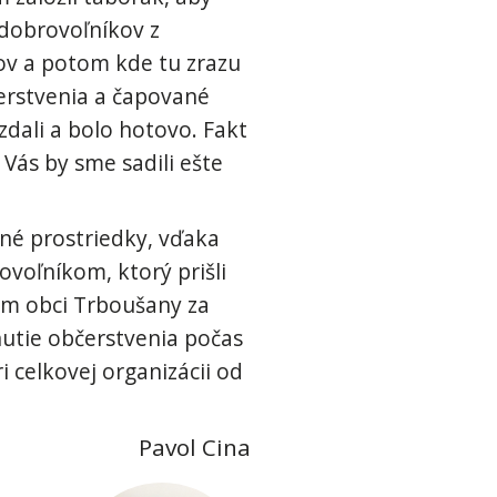
 dobrovoľníkov z
ov a potom kde tu zrazu
čerstvenia a čapované
zdali a bolo hotovo. Fakt
Vás by sme sadili ešte
čné prostriedky, vďaka
voľníkom, ktorý prišli
em obci Trboušany za
nutie občerstvenia počas
 celkovej organizácii od
Pavol Cina