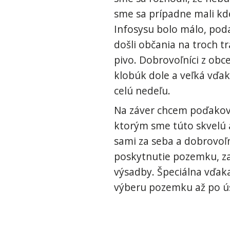
sme sa prípadne mali kde
Infosysu bolo málo, pod
došli občania na troch t
pivo. Dobrovoľníci z obc
klobúk dole a veľká vďa
celú nedeľu.
Na záver chcem poďakovať
ktorým sme túto skvelú 
sami za seba a dobrovoľ
poskytnutie pozemku, za
výsadby. Špeciálna vďaka
výberu pozemku až po ús