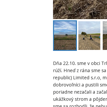
Dňa 22.10. sme v obci Tr
rúží. Hneď z rána sme sa 
republic) Limited s.r.o,
dobrovoľníci a pustili s
poriadne nezačali a zača
ukážkový strom a pôjdem
sme sa rozhodli, že neb