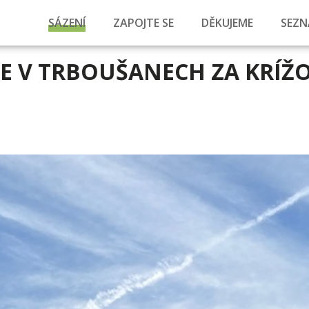
SÁZENÍ
ZAPOJTE SE
DĚKUJEME
SEZN
JE V TRBOUŠANECH ZA KRÍŽ