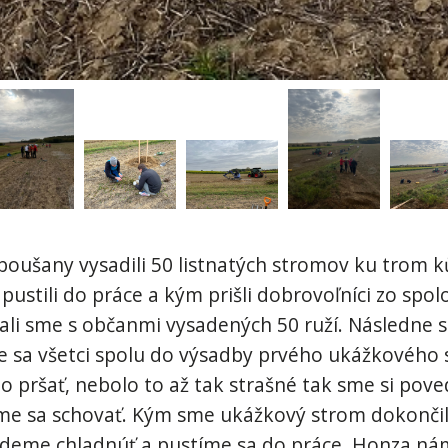
boušany vysadili 50 listnatých stromov ku trom 
pustili do práce a kým prišli dobrovoľníci zo spo
 mali sme s občanmi vysadených 50 ruží. Následne s
me sa všetci spolu do výsadby prvého ukážkového
lo pršať, nebolo to až tak strašné tak sme si pov
e sa schovať. Kým sme ukážkový strom dokončili 
udeme chladnúť a pustíme sa do práce. Honza nám