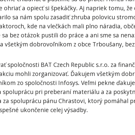
 ohriať a opiecť si špekáčky. Aj napriek tomu, že
arilo sa nám spolu zasadiť zhruba polovicu strom
raktoroch, kde na vlečkách mali plno náradia, ob
e sa bez otázok pustili do práce a ani sme sa nena
ka všetkým dobrovoľníkom z obce Trboušany, bez 
 spoločnosti BAT Czech Republic s.r.o. za finan
akciu mohli zorganizovať. Ďakujem všetkým dobro
níkom zo spoločnosti Infosys. Veľmi pekne ďakuj
 spoluprácu pri preberaní materiálu a za poskyt
 za spoluprácu pánu Chrastovi, ktorý pomáhal pri
pešné ukončenie celej výsadby.