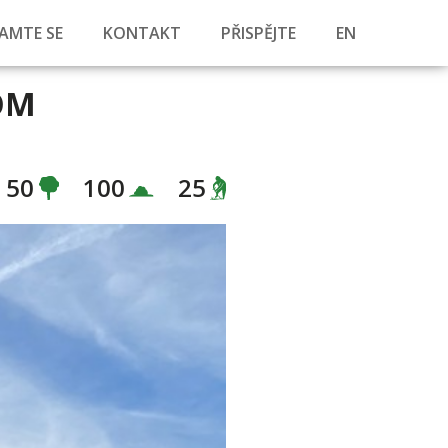
AMTE SE
KONTAKT
PŘISPĚJTE
EN
OM
50
100
25