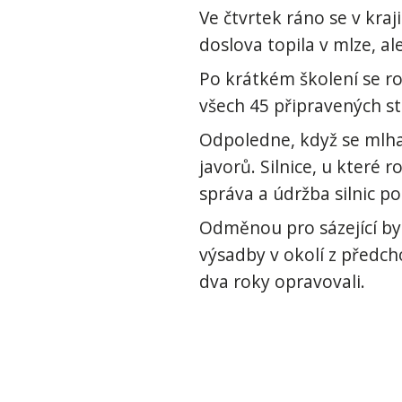
Ve čtvrtek ráno se v kraj
doslova topila v mlze, al
Po krátkém školení se ro
všech 45 připravených str
Odpoledne, když se mlha k
javorů. Silnice, u které 
správa a údržba silnic p
Odměnou pro sázející byl
výsadby v okolí z předch
dva roky opravovali.