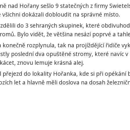
ině nad Hořany sešlo 9 statečných z firmy Swietels
e všichni dokázali dobloudit na správné místo.
zdělili do 3 sehraných skupinek, které obdivuhod
omů. Bylo vidět, že většina nesází poprvé a tahle
onečně rozplynula, tak na projíždějící řidiče vyk
rostly poslední dva opuštěné stromy, které navíc v
okácet, znovu lemuje krásná alej.
 přejezd do lokality Hořanka, kde si při opékání
ozích let a hlavně měli doslova na dosah železničn