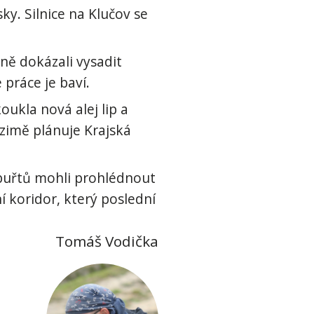
ky. Silnice na Klučov se
ně dokázali vysadit
 práce je baví.
oukla nová alej lip a
 zimě plánuje Krajská
 buřtů mohli prohlédnout
í koridor, který poslední
Tomáš Vodička