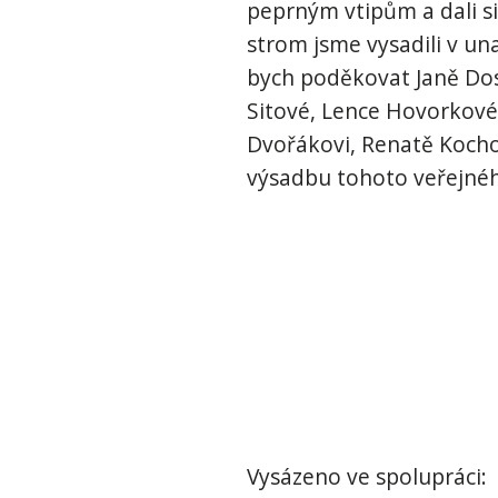
peprným vtipům a dali si
strom jsme vysadili v un
bych poděkovat Janě Dos
Sitové, Lence Hovorkové,
Dvořákovi, Renatě Kochov
výsadbu tohoto veřejnéh
Vysázeno ve spolupráci: