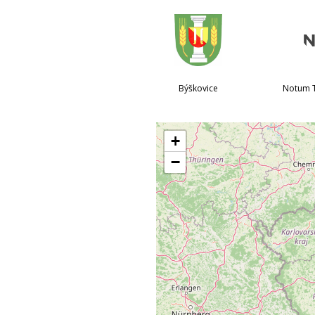
Býškovice
Notum T
+
−