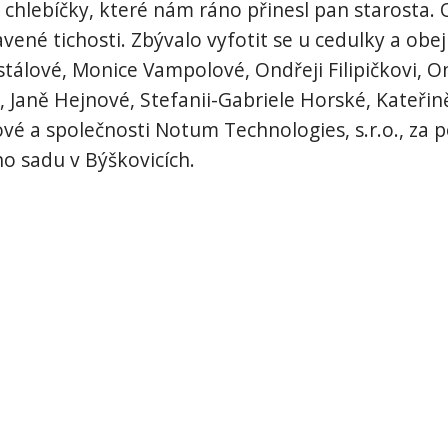
 chlebíčky, které nám ráno přinesl pan starosta.
avené tichosti. Zbývalo vyfotit se u cedulky a obe
tálové, Monice Vampolové, Ondřeji Filipičkovi, O
 Janě Hejnové, Stefanii-Gabriele Horské, Kateři
é a společnosti Notum Technologies, s.r.o., za p
o sadu v Býškovicích.