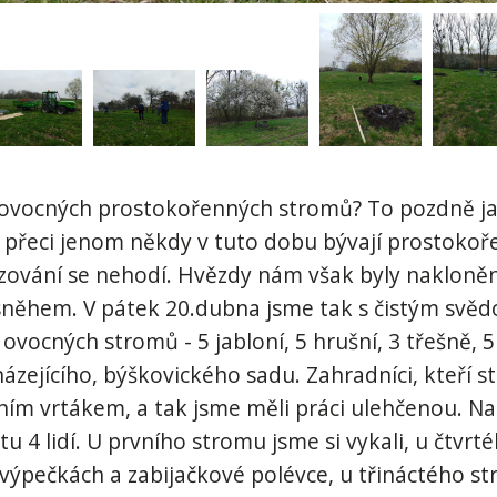
vocných prostokořenných stromů? To pozdně j
, přeci jenom někdy v tuto dobu bývají prostokoř
azování se nehodí. Hvězdy nám však byly nakloněn
sněhem. V pátek 20.dubna jsme tak s čistým svě
vocných stromů - 5 jabloní, 5 hrušní, 3 třešně, 5 
zejícího, býškovického sadu. Zahradníci, kteří s
lním vrtákem, a tak jsme měli práci ulehčenou. N
u 4 lidí. U prvního stromu jsme si vykali, u čtvrté
 výpečkách a zabijačkové polévce, u třináctého s