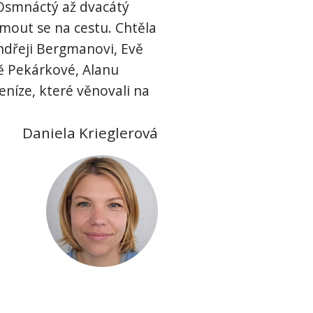
 Osmnáctý až dvacátý
jmout se na cestu. Chtěla
ndřeji Bergmanovi, Evě
ně Pekárkové, Alanu
eníze, které věnovali na
Daniela Krieglerová