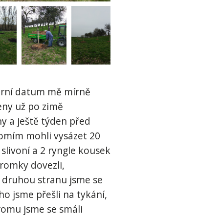
arní datum mě mírně
eny už po zimě
y a ještě týden před
domím mohli vysázet 20
slivoní a 2 ryngle kousek
tromky dovezli,
a druhou stranu jsme se
ho jsme přešli na tykání,
tromu jsme se smáli