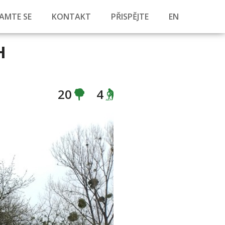
AMTE SE
KONTAKT
PŘISPĚJTE
EN
H
20
4