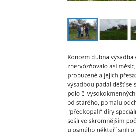
Koncem dubna výsadba o
znervózňovalo asi měsíc
probuzené a jejich přes
výsadbou padal déšť se 
polo či vysokokmenných o
od starého, pomalu odchá
"předkopali" díry speciá
sešli ve skromnějším počt
u osmého někteří snili o