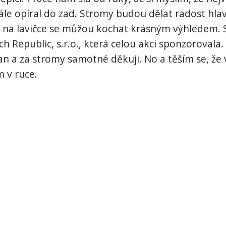
ále opíral do zad. Stromy budou dělat radost hla
a na lavičce se můžou kochat krásným výhledem. 
h Republic, s.r.o., která celou akci sponzorovala
an a za stromy samotné děkuji. No a těším se, že
m v ruce.