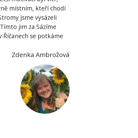
vně místním, kteří chodí
Stromy jsme vysázeli
. Tímto jim za Sázíme
 v Říčanech se potkáme
Zdenka Ambrožová