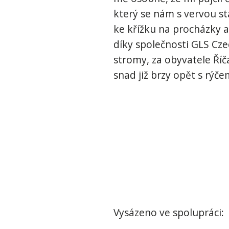
který se nám s vervou st
ke křížku na procházky 
díky společnosti GLS Czec
stromy, za obyvatele Říč
snad již brzy opět s rýče
Vysázeno ve spolupráci: