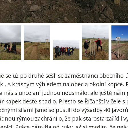
me se už po druhé sešli se zaměstnanci obecního 
žku s krásným výhledem na obec a okolní kopce. 
na nás slunce ani jednou neusmálo, ale ještě nám
 kapek deště spadlo. Přesto se Říčanští v čele 
ečnými silami jsme se pustili do výsadby 40 javor
ádnou rýmou zachránilo, že pak starosta zařídil 
epici. Práce nám šla od ruky, ač si myslím, že nejvě