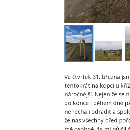
Ve čtvrtek 31. března js
tentokrát na kopci u kří
náročnější. Nejen že se 
do konce i během dne pár
nenechali odradit a spol
že nás všechny před poř
mě osobně, že mi půjčil č