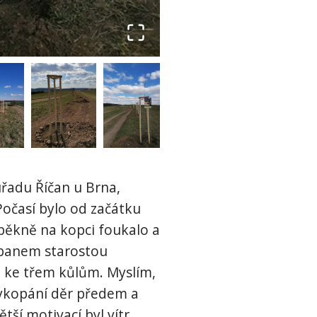
úřadu Říčan u Brna,
Počasí bylo od začátku
 pěkně na kopci foukalo a
s panem starostou
ů ke třem kůlům. Myslím,
vykopání děr předem a
tší motivací byl vítr,