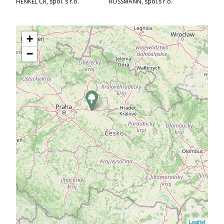
HENKEL ČR, spol. s r.o.
ROSSMANN, spol.s r.o.
+
−
Leaflet