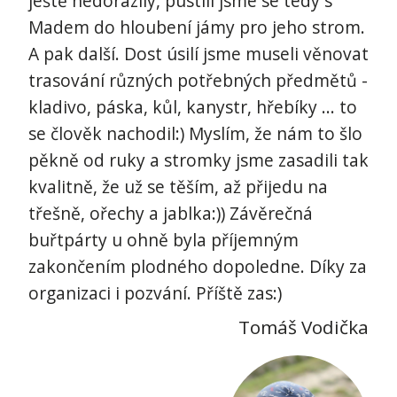
ještě nedorazily, pustili jsme se tedy s
Madem do hloubení jámy pro jeho strom.
A pak další. Dost úsilí jsme museli věnovat
trasování různých potřebných předmětů -
kladivo, páska, kůl, kanystr, hřebíky ... to
se člověk nachodil:) Myslím, že nám to šlo
pěkně od ruky a stromky jsme zasadili tak
kvalitně, že už se těším, až přijedu na
třešně, ořechy a jablka:)) Závěrečná
buřtpárty u ohně byla příjemným
zakončením plodného dopoledne. Díky za
organizaci i pozvání. Příště zas:)
Tomáš Vodička