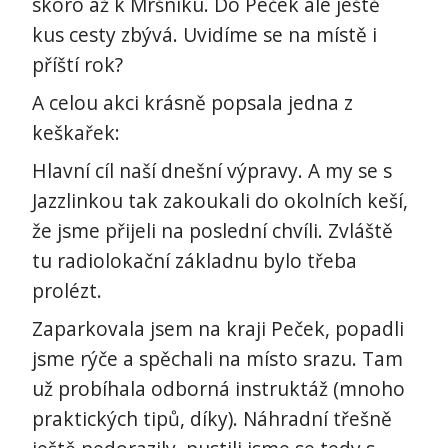
skoro až k Mršníku. Do Peček ale ještě
kus cesty zbývá. Uvidíme se na místě i
příští rok?
A celou akci krásně popsala jedna z
keškařek:
Hlavní cíl naší dnešní výpravy. A my se s
Jazzlinkou tak zakoukali do okolních keší,
že jsme přijeli na poslední chvíli. Zvláště
tu radiolokační základnu bylo třeba
prolézt.
Zaparkovala jsem na kraji Peček, popadli
jsme rýče a spěchali na místo srazu. Tam
už probíhala odborná instruktáž (mnoho
praktických tipů, díky). Náhradní třešně