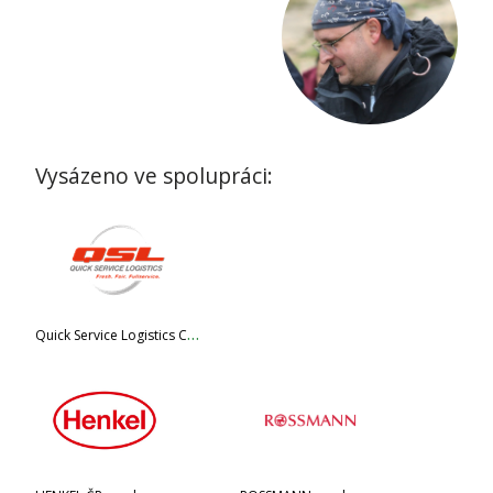
Vysázeno ve spolupráci:
Q
uick Service Logistics Czech Republic s.r.o.