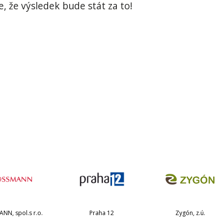
, že výsledek bude stát za to!
NN, spol.s r.o.
Praha 12
Zygón, z.ú.