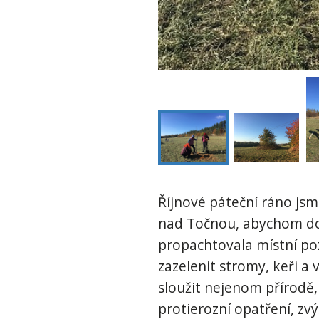
Říjnové páteční ráno js
nad Točnou, abychom do 
propachtovala místní po
zazelenit stromy, keři a
sloužit nejenom přírodě,
protierozní opatření, zvý