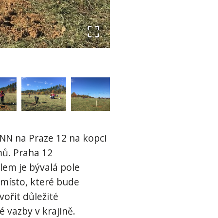
ANN na Praze 12 na kopci
mů. Praha 12
lem je bývalá pole
 místo, které bude
ořit důležité
é vazby v krajině.