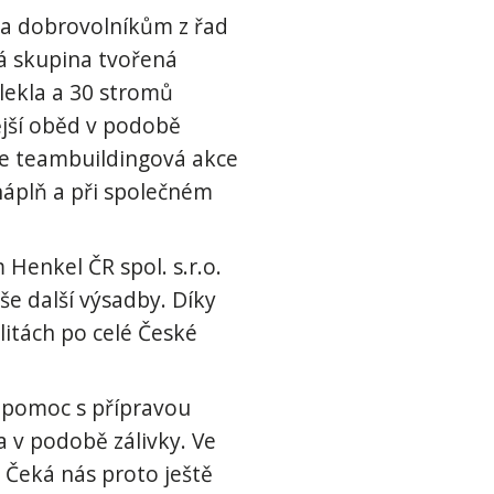
m a dobrovolníkům z řad
ná skupina tvořená
lekla a 30 stromů
ější oběd v podobě
že teambuildingová akce
náplň a při společném
enkel ČR spol. s.r.o.
še další výsadby. Díky
itách po celé České
 pomoc s přípravou
 v podobě zálivky. Ve
 Čeká nás proto ještě