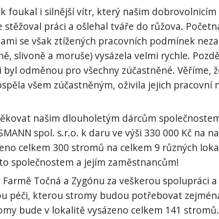
k foukal i silnější vítr, který našim dobrovolnicí
 stěžoval práci a ošlehal tváře do růžova. Počet
ami se však ztížených pracovních podmínek neza
ně, slivoně a moruše) vysázela velmi rychle. Pozd
 byl odměnou pro všechny zúčastněné. Věříme, 
spěla všem zúčastněným, oživila jejich pracovní 
ěkovat našim dlouholetým dárcům společnostem H
SMANN spol. s.r.o. k daru ve výši 330 000 Kč na na
no celkem 300 stromů na celkem 9 různých lokal
mto společnostem a jejím zaměstnancům!
 Farmě Točná a Zygónu za veškerou spolupráci a
nou péči, kterou stromy budou potřebovat zejména
romy bude v lokalitě vysázeno celkem 141 stromů.