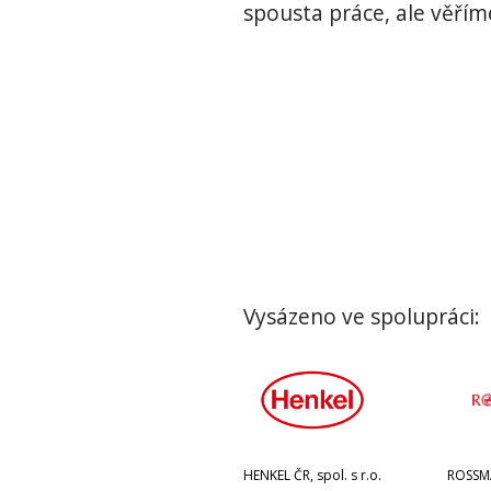
spousta práce, ale věříme
Vysázeno ve spolupráci:
HENKEL ČR, spol. s r.o.
ROSSMA