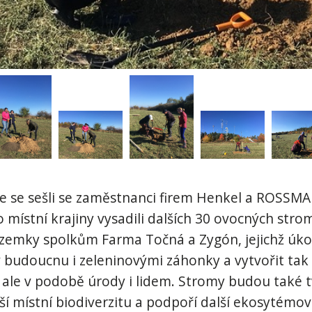
me se sešli se zaměstnanci firem Henkel a ROSSM
místní krajiny vysadili dalších 30 ovocných stro
zemky spolkům Farma Točná a Zygón, jejichž úko
 v budoucnu i zeleninovými záhonky a vytvořit tak
 ale v podobě úrody i lidem. Stromy budou také tv
ší místní biodiverzitu a podpoří další ekosytémov