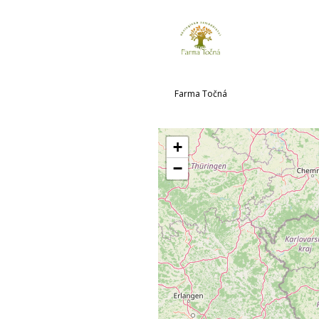
Farma Točná
+
−