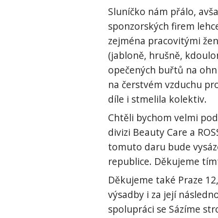
Sluníčko nám přálo, avša
sponzorských firem lehce
zejména pracovitými žen
(jabloně, hrušně, kdoulo
opečených buřtů na ohni
na čerstvém vzduchu pro
díle i stmelila kolektiv.
Chtěli bychom velmi pod
divizi Beauty Care a ROS
tomuto daru bude vysáze
republice. Děkujeme tí
Děkujeme také Praze 12,
výsadby i za její násled
spolupráci se Sázíme st