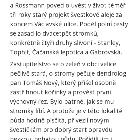
a Rossmann povedlo uvést v život téměř
tři roky starý projekt švestkové aleje za
koncem Václavské ulice. Podél polní cesty
se zasadilo dvacetpět stromků,
konkrétně čtyři druhy slivoní - Stanley,
Tophit, Čačanská lepotica a Gabrovská.
Zastupitelstvo se o zeleň v obci velice
pečlivě stará, o stromy pečuje dendrolog
pan Tomáš Nový, který přišel osobně
zastřihnout kořínky a provést první
výchovný řez. Bylo patrné, jak se mu
stromky líbí. A protože je v této lokalitě
půda hodně písčitá, přivezli novým
švestičkám pro dobrý start opravdu
hezkou, bohatou půdu. Pořídili jim i