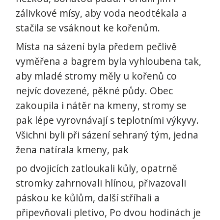
zálivkové mísy, aby voda neodtékala a
stačila se vsáknout ke kořenům.
Místa na sázení byla předem pečlivě
vyměřena a bagrem byla vyhloubena tak,
aby mladé stromy měly u kořenů co
nejvíc dovezené, pěkné půdy. Obec
zakoupila i nátěr na kmeny, stromy se
pak lépe vyrovnávají s teplotními výkyvy.
Všichni byli při sázení sehraný tým, jedna
žena natírala kmeny, pak
po dvojicích zatloukali kůly, opatrně
stromky zahrnovali hlínou, přivazovali
páskou ke kůlům, další stříhali a
připevňovali pletivo, Po dvou hodinách je