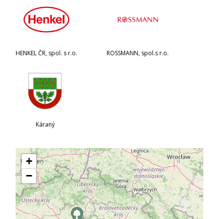
HENKEL ČR, spol. s r.o.
ROSSMANN, spol.s r.o.
Káraný
+
−