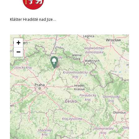
K
lášter Hradiště nad Jizerou
+
−