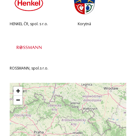
HENKEL ČR, spol. s r.o.
Korytná
ROSSMANN, spol.s r.o.
+
−