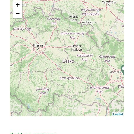
+
−
Leaflet