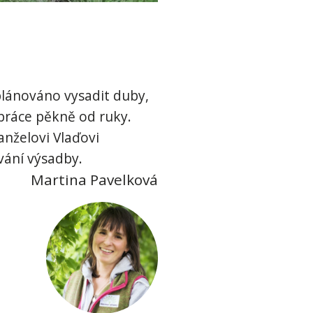
plánováno vysadit duby,
 práce pěkně od ruky.
nželovi Vlaďovi
vání výsadby.
Martina Pavelková