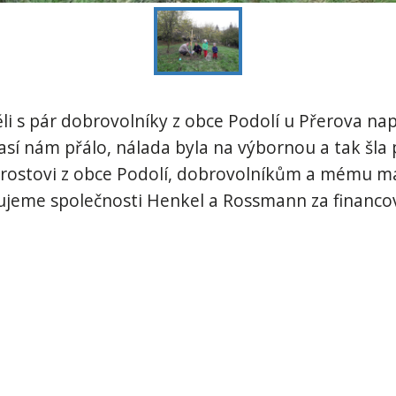
li s pár dobrovolníky z obce Podolí u Přerova na
časí nám přálo, nálada byla na výbornou a tak šla
tarostovi z obce Podolí, dobrovolníkům a mému ma
jeme společnosti Henkel a Rossmann za financo