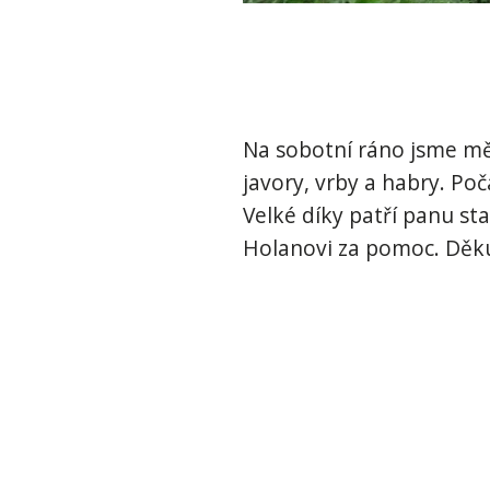
Na sobotní ráno jsme mě
javory, vrby a habry. Po
Velké díky patří panu s
Holanovi za pomoc. Děku