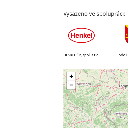
Vysázeno ve spolupráci:
HENKEL ČR, spol. s r.o.
Podolí 
+
−