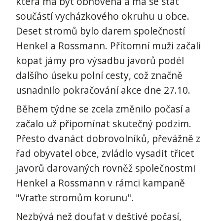
která má být obnovena a má se stát
součástí vycházkového okruhu u obce.
Deset stromů bylo darem společností
Henkel a Rossmann. Přítomní muži začali
kopat jámy pro výsadbu javorů podél
dalšího úseku polní cesty, což značně
usnadnilo pokračování akce dne 27.10.
Během týdne se zcela změnilo počasí a
začalo už připomínat skutečný podzim.
Přesto dvanáct dobrovolníků, převážně z
řad obyvatel obce, zvládlo vysadit třicet
javorů darovaných rovněž společnostmi
Henkel a Rossmann v rámci kampaně
"Vraťte stromům korunu".
Nezbývá než doufat v deštivé počasí,