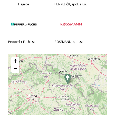
Hajnice
HENKEL ČR, spol. s r.o.
Pepperl + Fuchs s.r.o.
ROSSMANN, spol.s r.o.
+
−