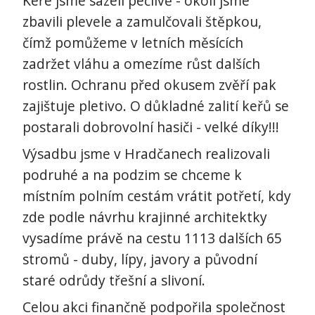
Keře jsme sázeli pečlivě - okolí jsme
zbavili plevele a zamulčovali štěpkou,
čímž pomůžeme v letních měsících
zadržet vláhu a omezíme růst dalších
rostlin. Ochranu před okusem zvěří pak
zajištuje pletivo. O důkladné zalití keřů se
postarali dobrovolní hasiči - velké díky!!!
Výsadbu jsme v Hradčanech realizovali
podruhé a na podzim se chceme k
místním polním cestám vrátit potřetí, kdy
zde podle návrhu krajinné architektky
vysadíme právě na cestu 1113 dalších 65
stromů - duby, lípy, javory a původní
staré odrůdy třešní a slivoní.
Celou akci finančně podpořila společnost