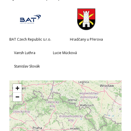
BAT Czech Republic s.r.o.
Hradčany u Přerova
Vansh Luthra
Lucie Mücková
Stanislav Slovák
+
−