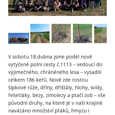
V sobotu 18.dubna jsme podél nově
vytyčené polní cesty č.1113 – vedoucí do
výjimečného, chráněného lesa – vysadili
celkem 186 keřů. Nově zde rostou
šípkové růže, dříny, dřišťály, hlohy, svídy,
řešetláky, bezy, zimolezy a ptačí zob – vše
původní druhy, na které je v naší krajině
navázáno množství ptáků, hmyzu i