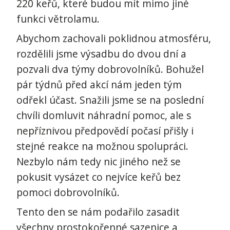
220 keřů, které budou mít mimo jiné
funkci větrolamu.
Abychom zachovali poklidnou atmosféru,
rozdělili jsme výsadbu do dvou dní a
pozvali dva týmy dobrovolníků. Bohužel
pár týdnů před akcí nám jeden tým
odřekl účast. Snažili jsme se na poslední
chvíli domluvit náhradní pomoc, ale s
nepříznivou předpovědí počasí přišly i
stejné reakce na možnou spolupráci.
Nezbylo nám tedy nic jiného než se
pokusit vysázet co nejvíce keřů bez
pomoci dobrovolníků.
Tento den se nám podařilo zasadit
všechny prostokořenné sazenice a