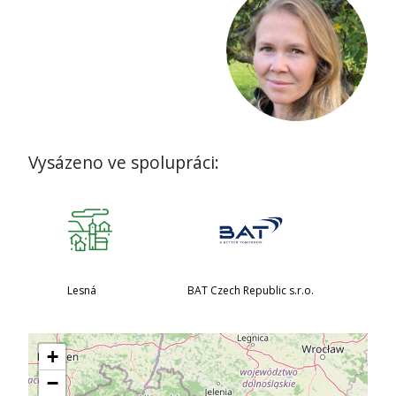
Vysázeno ve spolupráci:
Lesná
BAT Czech Republic s.r.o.
+
−