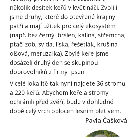
několik desítek keřů v květináči. Zvolili
jsme druhy, které do otevřené krajiny
patří a mají užitek pro celý ekosystém
(např. bez černý, brslen, kalina, střemcha,
ptačí zob, svída, líska, řešetlák, krušina
olšová, meruzalka). Zbylé keře jsme
dosázeli druhý den se skupinou
dobrovolníků z firmy Ipsen.
V celé lokalitě tak nyní najdete 36 stromů
a 220 keřů. Abychom keře a stromy
ochránili před zvěří, bude v dohledné
době celý vrch oplocen lesním pletivem.
Pavla Čašková