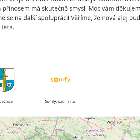
m přínosem má skutečně smysl. Moc vám děkujeme
e se na další spolupráci! Věříme, že nová alej bu
léta.
beznice
Somfy, spol. s r.o.