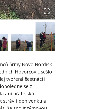
anců firmy Novo Nordisk
edních Hovorčovic sešlo
lej tvořená šestnácti
 dopoledne se z
a ani přátelská
 strávit den venku a
la, že spojit týmovou