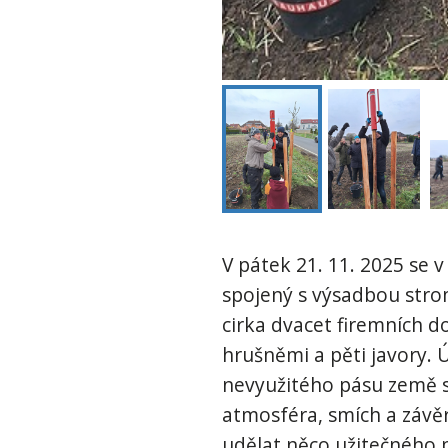
V pátek 21. 11. 2025 se 
spojený s výsadbou stro
cirka dvacet firemních d
hrušněmi a pěti javory. 
nevyužitého pásu země s
atmosféra, smích a závě
udělat něco užitečného p