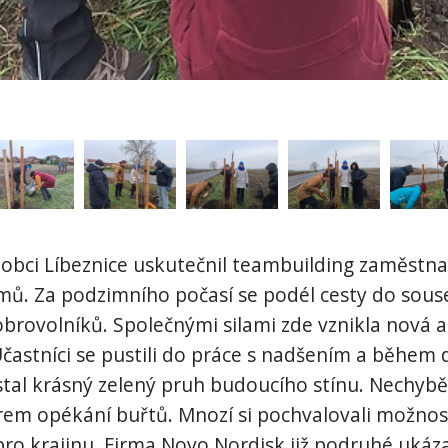
v obci Líbeznice uskutečnil teambuilding zaměstn
mů. Za podzimního počasí se podél cesty do sous
obrovolníků. Společnými silami zde vznikla nová a
Účastníci se pustili do práce s nadšením a během
tal krásný zelený pruh budoucího stínu. Nechyběl
rem opékání buřtů. Mnozí si pochvalovali možnost
ro krajinu. Firma Novo Nordisk již podruhé ukáza