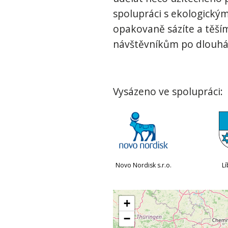
spolupráci s ekologický
opakovaně sázíte a těším
návštěvníkům po dlouhá 
Vysázeno ve spolupráci:
Novo Nordisk s.r.o.
Lí
+
−