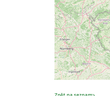
Zpět na seznam
>