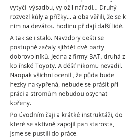
vytyčil výsadbu, vyložil nářadí... Druhý
rozvezl kůly a příčky... a oba věřili, že se k
nim na devátou hodinu přidají další lidé.
A tak se i stalo. Navzdory dešti se
postupně začaly sjíždět dvě party
dobrovolníků. Jedna z firmy BAT, druhá z
kolínské Toyoty. A déšť nikomu nevadil.
Naopak všichni ocenili, že půda bude
hezky nakypřená, nebude se prášit při
práci a stromům nebudou osychat
kořeny.
Po úvodním čaji a krátké instruktáži, do
které se aktivně zapojil pan starosta,
jsme se pustili do práce.