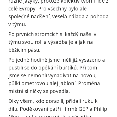
různé jazyky, protože kolektiv tvořili lidé z
celé Evropy. Pro všechny bylo ale
společné nadšení, veselá nálada a pohoda
v týmu.
Po prvních stromcích si každý našel v
týmu svou roli a výsadba jela jak na
běžícím pásu.
Po jedné hodině jsme měli již vysazeno a
pustili se do opékání buřtíků. Při tom
jsme se nemohli vynadívat na novou,
půlkilometrovou alej jabloní. Proměna
místní silničky se povedla.
Díky všem, kdo dorazili, přidali ruku k
dílu. Poděkování patří i firmě GEP a Philip
Morris za financování této výsadby.