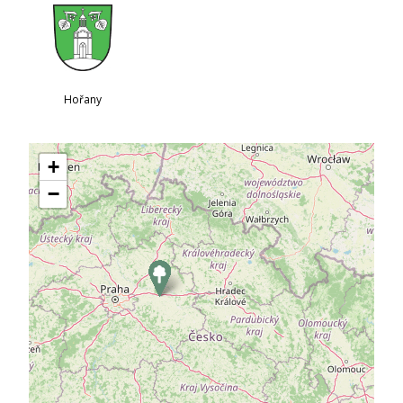
Hořany
+
−