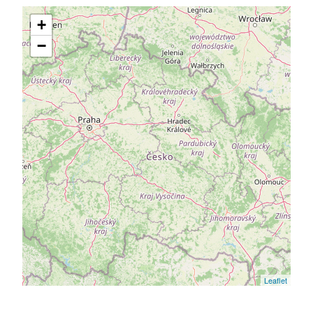
+
−
Leaflet