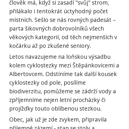
člověk má, když si zasadí "svůj" strom,
přilákalo i tentokrát úctyhodný počet
místních. Sešlo se nás rovných padesát –
parta šikovných dobrovolníků všech
věkových kategorií, od těch nejmenších v
kočárku až po zkušené seniory.
Letos navazujeme na loňskou výsadbu
kolem cyklostezky mezi Štěpánkovicemi a
Albertovcem. Odstíníme tak další kousek
cyklostezky od pole, posílíme
biodiverzitu, pomůžeme se zádrží vody a
zpříjemníme nejen letní procházky či
projížďky touto oblíbenou stezkou.
Obec, jak už je zde zvykem, připravila
příjemné zázemí - stan se stoly a