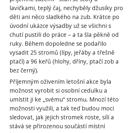
lavičkami, teplý čaj, nechyběly džusíky pro
děti ani něco sladkého na zub. Krátce po
úvodní ukázce výsadby už se všichni s
chutí pustili do práce – a ta šla pěkně od
ruky. Během dopoledne se podařilo
vysadit 25 stromů (lípy, jeřáby a třešně
ptačí) a 96 keřů (hlohy, dříny, ptačí zob a
bez černý).
Příjemným oživením letošní akce byla
možnost vyrobit si osobní cedulku a
umístit ji ke „svému“ stromu. Mnozí této
možnosti využili, a tak teď budou moci
sledovat, jak jejich stromek roste, sílí a
stává se přirozenou součástí místní