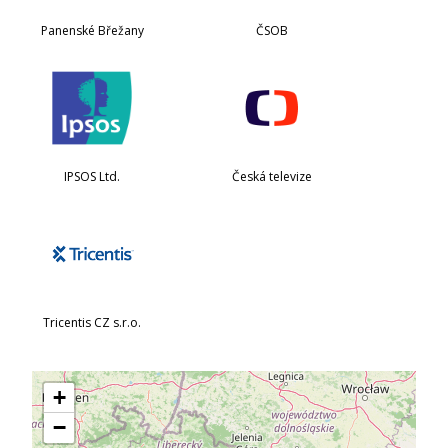
Panenské Břežany
ČSOB
IPSOS Ltd.
Česká televize
Tricentis CZ s.r.o.
+
−