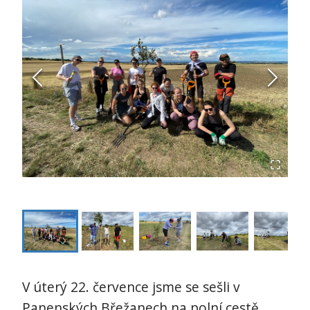
V úterý 22. července jsme se sešli v
Panenských Břežanech na polní cestě,