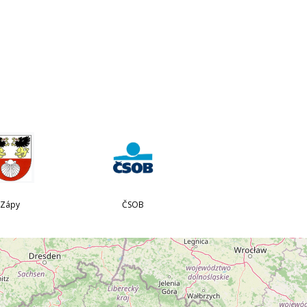
Zápy
ČSOB