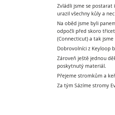
Zvládli jsme se postarat
urazil všechny kůly a nec
Na oběd jsme byli panem 
odpočli před skoro třic
(Connecticut) a tak jsme 
Dobrovolníci z Keyloop b
Zároveň ještě jednou dě
poskytnutý materiál.
Přejeme stromkům a keřům
Za tým Sázíme stromy Ev