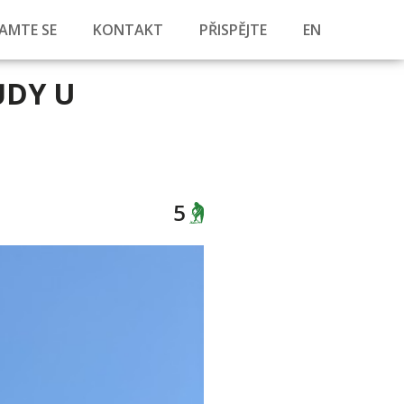
AMTE SE
KONTAKT
PŘISPĚJTE
EN
ŮDY U
5