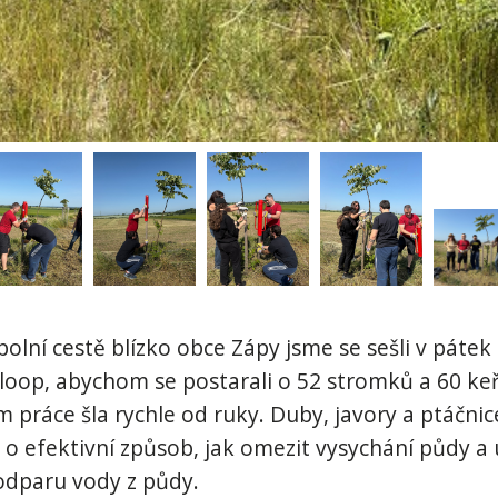
olní cestě blízko obce Zápy jsme se sešli v pátek 
yloop, abychom se postarali o 52 stromků a 60 ke
 práce šla rychle od ruky. Duby, javory a ptáčnice
o efektivní způsob, jak omezit vysychání půdy a 
 odparu vody z půdy.