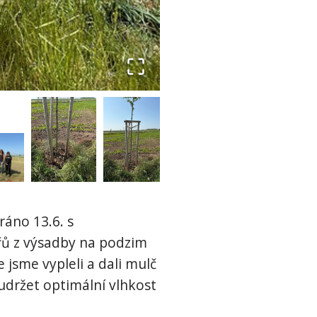
ráno 13.6. s
řů z výsadby na podzim
 jsme vypleli a dali mulč
udržet optimální vlhkost