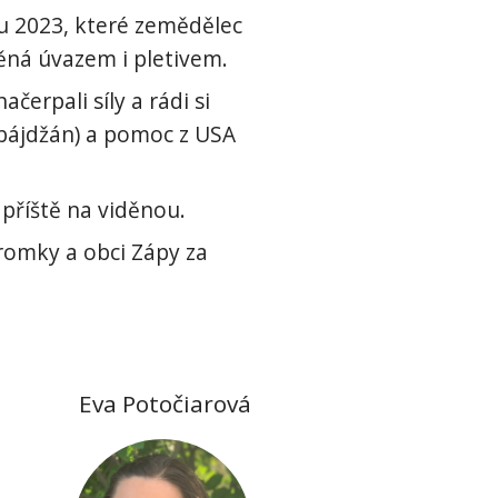
ku 2023, které zemědělec
áněná úvazem i pletivem.
erpali síly a rádi si
rbájdžán) a pomoc z USA
 příště na viděnou.
romky a obci Zápy za
Eva Potočiarová