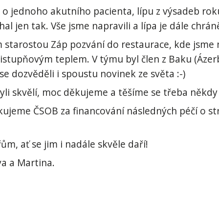
 i o jednoho akutního pacienta, lípu z výsadeb ro
hal jen tak. Vše jsme napravili a lípa je dále chr
starostou Záp pozvání do restaurace, kde jsme nač
etistupňovým teplem. V týmu byl člen z Baku (Áze
se dozvěděli i spoustu novinek ze světa :-)
yli skvělí, moc děkujeme a těšíme se třeba někdy
kujeme ČSOB za financování následných péčí o st
, ať se jim i nadále skvěle daří!
a a Martina.