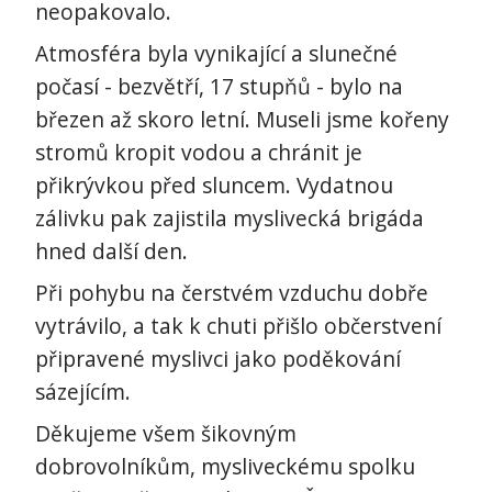
neopakovalo.
Atmosféra byla vynikající a slunečné
počasí - bezvětří, 17 stupňů - bylo na
březen až skoro letní. Museli jsme kořeny
stromů kropit vodou a chránit je
přikrývkou před sluncem. Vydatnou
zálivku pak zajistila myslivecká brigáda
hned další den.
Při pohybu na čerstvém vzduchu dobře
vytrávilo, a tak k chuti přišlo občerstvení
připravené myslivci jako poděkování
sázejícím.
Děkujeme všem šikovným
dobrovolníkům, mysliveckému spolku