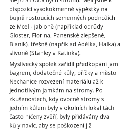
alej o 35 ovocných stromů. Měli jsme k
dispozici vysokokmenné výpěstky na
bujně rostoucích semenných podnožích
ze Mcel - jabloně (například odrůdy
Gloster, Florina, Panenské zlepšené,
Blaník), třešně (například Adélka, Halka) a
slivoně (Stanley a Katinka).
Myslivecký spolek zařídil předkopání jam
bagrem, dodatečné kůly, příčky a město
Nechanice rozvezení materiálu až k
jednotlivým jamkám na stromy. Po
zkušenostech, kdy ovocné stromy s
jedním kůlem byly v okolních lokalitách
často ničeny zvěří, byly přidávány dva
kůly navíc, aby se poškození již