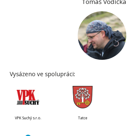
Tomáš Vodička
Vysázeno ve spolupráci:
VPK Suchý s.r.o.
Tatce