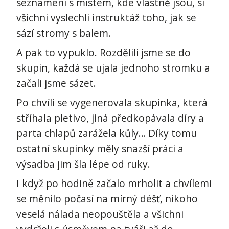
seznámení s místem, kde vlastně jsou, si
všichni vyslechli instruktáž toho, jak se
sází stromy s balem.
A pak to vypuklo. Rozdělili jsme se do
skupin, každá se ujala jednoho stromku a
začali jsme sázet.
Po chvíli se vygenerovala skupinka, která
stříhala pletivo, jiná předkopávala díry a
parta chlapů zarážela kůly… Díky tomu
ostatní skupinky měly snazší práci a
výsadba jim šla lépe od ruky.
I když po hodině začalo mrholit a chvílemi
se měnilo počasí na mírný déšť, nikoho
veselá nálada neopouštěla a všichni