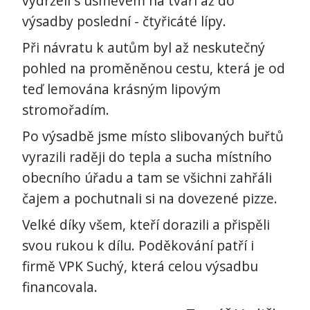
vydrželi s úsměvem na tváři až do
výsadby poslední - čtyřicáté lípy.
Při návratu k autům byl až neskutečný
pohled na proměněnou cestu, která je od
teď lemována krásným lipovým
stromořadím.
Po výsadbě jsme místo slibovaných buřtů
vyrazili raději do tepla a sucha místního
obecního úřadu a tam se všichni zahřáli
čajem a pochutnali si na dovezené pizze.
Velké díky všem, kteří dorazili a přispěli
svou rukou k dílu. Poděkování patří i
firmě VPK Suchý, která celou výsadbu
financovala.