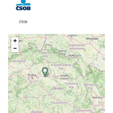
ČSOB
+
−