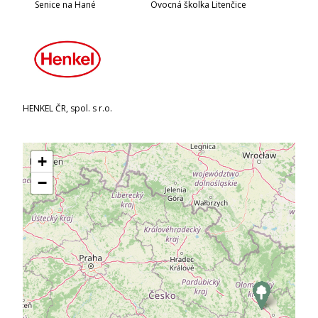
Senice na Hané
Ovocná školka Litenčice
HENKEL ČR, spol. s r.o.
+
−