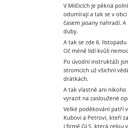
V Milčicích je pěkná pol
odumírají a tak se v obc
časem jasany nahradí. A 
duby.
A tak se zde 6. listopad
Oč méně lidí kvůli nemoci
Po úvodní instruktáži jsm
stromcích už všichni vědě
drátkách.
A tak vlastně ani nikoho 
vyrazit na zasloužené op
Velké poděkování patří v
Kubovi a Petrovi, kteří z
i firmě GLS, která celou