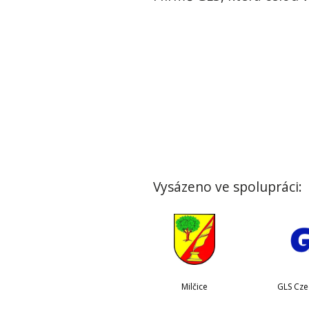
Vysázeno ve spolupráci:
Milčice
GLS Czec