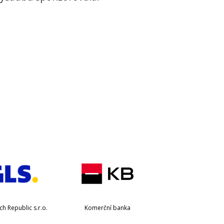
h Republic s.r.o.
Komerční banka