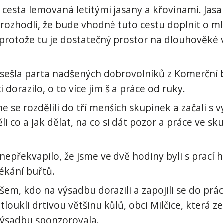
ní cesta lemovaná letitými jasany a křovinami. Ja
i rozhodli, že bude vhodné tuto cestu doplnit o m
protože tu je dostatečný prostor na dlouhověké v
u sešla parta nadšených dobrovolníků z Komerční 
 dorazilo, o to více jim šla práce od ruky.
e se rozdělili do tří menších skupinek a začali s
li co a jak dělat, na co si dát pozor a práce ve sk
nepřekvapilo, že jsme ve dvě hodiny byli s prací 
ékání buřtů.
šem, kdo na výsadbu dorazili a zapojili se do prác
atloukli drtivou většinu kůlů, obci Milčice, která 
 výsadbu sponzorovala.