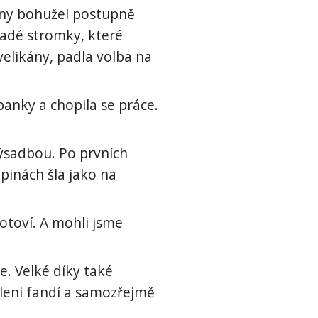
sany bohužel postupně
ladé stromky, které
elikány, padla volba na
banky a chopila se práce.
 výsadbou. Po prvních
upinách šla jako na
hotoví. A mohli jsme
e. Velké díky také
zeleni fandí a samozřejmě