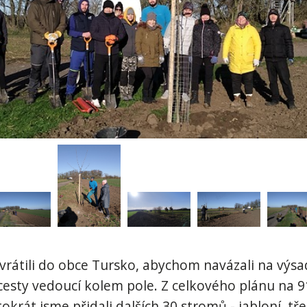
vrátili do obce Tursko, abychom navázali na výs
cesty vedoucí kolem pole. Z celkového plánu na 91
krát jsme přidali dalších 30 stromů - jabloní, třeš