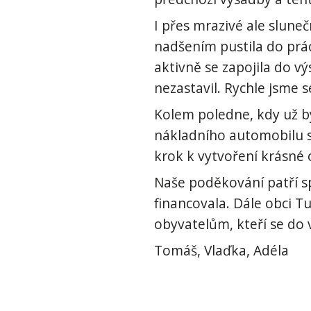
I přes mrazivé ale sluneč
nadšením pustila do prác
aktivně se zapojila do v
nezastavil. Rychle jsme s
Kolem poledne, kdy už by
nákladního automobilu si
krok k vytvoření krásné 
Naše poděkování patří sp
financovala. Dále obci T
obyvatelům, kteří se do v
Tomáš, Vlaďka, Adéla