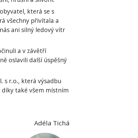
obyvatel, která se s
á všechny přivítala a
ás ani silný ledový vítr
inuli a v závětří
ě oslavili další úspěšný
 s r.o., která výsadbu
ké díky také všem místním
Adéla Tichá