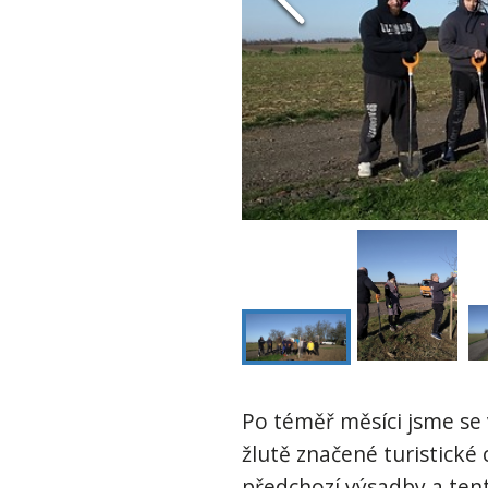
Po téměř měsíci jsme se 
žlutě značené turistické 
předchozí výsadby a tento