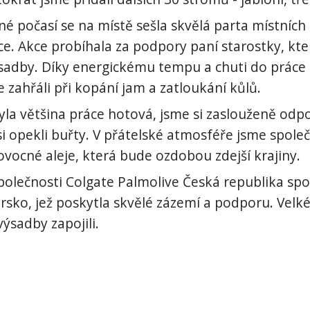
né počasí se na místě sešla skvělá parta místních 
e. Akce probíhala za podpory paní starostky, kter
ýsadby. Díky energickému tempu a chuti do práce n
e zahřáli při kopání jam a zatloukání kůlů.
la většina práce hotová, jsme si zaslouženě odpoč
 opekli buřty. V přátelské atmosféře jsme společn
ovocné aleje, která bude ozdobou zdejší krajiny.
olečnosti Colgate Palmolive Česká republika spol.
ursko, jež poskytla skvělé zázemí a podporu. Vel
ýsadby zapojili.