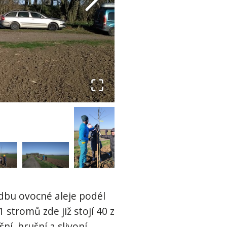
adbu ovocné aleje podél
 stromů zde již stojí 40 z
ní, hrušní a slivoní.