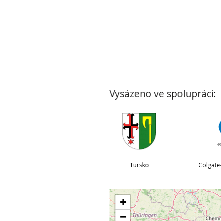
Vysázeno ve spolupráci:
Tursko
+
−