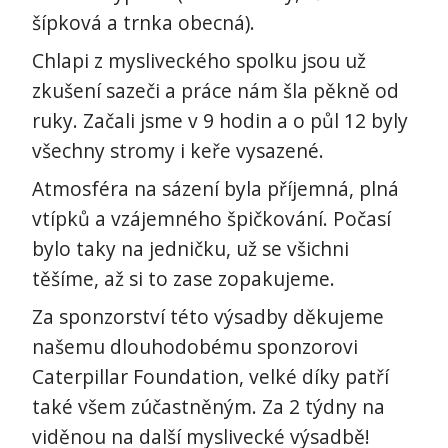
šípková a trnka obecná).
Chlapi z mysliveckého spolku jsou už
zkušení sazeči a práce nám šla pěkně od
ruky. Začali jsme v 9 hodin a o půl 12 byly
všechny stromy i keře vysazené.
Atmosféra na sázení byla příjemná, plná
vtípků a vzájemného špičkování. Počasí
bylo taky na jedničku, už se všichni
těšíme, až si to zase zopakujeme.
Za sponzorství této výsadby děkujeme
našemu dlouhodobému sponzorovi
Caterpillar Foundation, velké díky patří
také všem zúčastněným. Za 2 týdny na
viděnou na další myslivecké výsadbě!