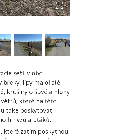
cle sešli v obci
 břeky, lípy malolisté
né, krušiny olšové a hlohy
větrů, které na této
ou také poskytovat
ího hmyzu a ptáků.
ta, které zatím poskytnou