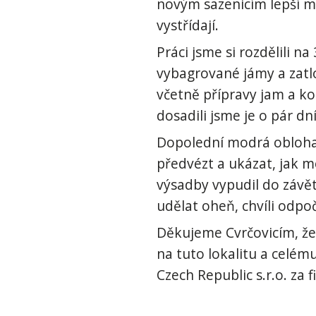
novým sazenicím lepší mi
vystřídají.
Práci jsme si rozdělili n
vybagrované jámy a zatlo
včetně přípravy jam a kol
dosadili jsme je o pár dn
Dopolední modrá obloha 
předvézt a ukázat, jak m
výsadby vypudil do závět
udělat oheň, chvíli odpoč
Děkujeme Cvrčovicím, že 
na tuto lokalitu a celém
Czech Republic s.r.o. za f