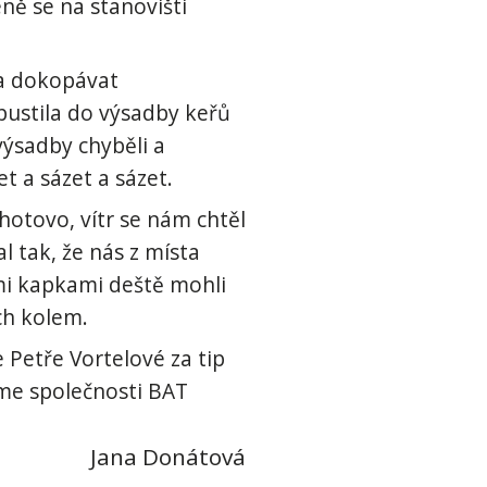
ně se na stanovišti
šla dokopávat
pustila do výsadby keřů
výsadby chyběli a
t a sázet a sázet.
otovo, vítr se nám chtěl
 tak, že nás z místa
ými kapkami deště mohli
ích kolem.
 Petře Vortelové za tip
eme společnosti BAT
Jana Donátová