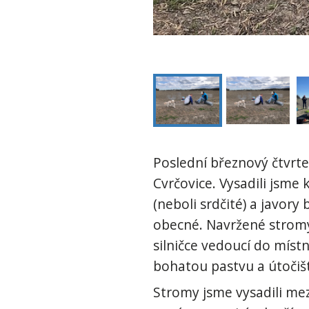
Poslední březnový čtvrte
Cvrčovice. Vysadili jsme
(neboli srdčité) a javory
obecné. Navržené stromy
silničce vedoucí do míst
bohatou pastvu a útočiš
Stromy jsme vysadili mezi