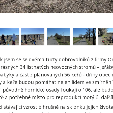
k jsem se se dvěma tucty dobrovolníků z firmy Ora
 krásných 34 listnatých neovocných stromů - jeřáby
 babyky a část z plánovaných 56 keřů - dříny obec
 a keře budou pomáhat nejen lidem ve zmírnění 
ní původně hornické osady foukají o 106, ale bud
tě a potřebné místo pro reprodukci motýlů, dalš
 stávající vzrostlé hrušně na sklonku jejich živo