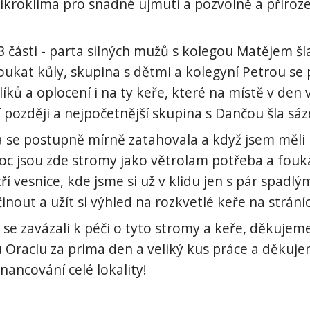
kroklima pro snadné ujmutí a pozvolně a přiroze
a 3 části - parta silných mužů s kolegou Matějem 
ukat kůly, skupina s dětmi a kolegyní Petrou se 
íků a oplocení i na ty keře, které na místě v den 
í později a nejpočetnější skupina s Dančou šla sáze
se postupně mírně zatahovala a když jsem měli h
oc jsou zde stromy jako větrolam potřeba a foukal
ří vesnice, kde jsme si už v klidu jen s pár spadl
inout a užít si výhled na rozkvetlé keře na strán
se zavázali k péči o tyto stromy a keře, děkujeme
u Oraclu za prima den a veliký kus práce a děkuj
inancování celé lokality!