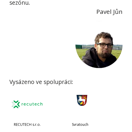
sezónu.
Pavel Jůn
Vysázeno ve spolupráci:
RECUTECH s.r.o.
Svratouch