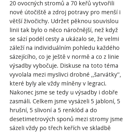
20 ovocných stromů a 70 keřů vytvořili
nové útočiště a zdroj potravy pro menší i
větší živočichy. Udržet pěknou souvislou
linii tak bylo o něco náročnější, než když
se sází podél cesty a ukázalo se, že velmi
záleží na individuálním pohledu každého
sázejícího, co je ještě v normě a co z linie
výsadby vybočuje. Diskuse na toto téma
vyvolala mezi myslivci drobné ,,šarvátky'',
které byly ale vždy míněny v legraci.
Nakonec jsme se tedy u výsadby i dobře
zasmáli. Celkem jsme vysázeli 5 jabloní, 5
hrušní, 5 slivoní a 5 renklód a do
desetimetrových sponů mezi stromy jsme
sázeli vždy po třech keřích ve skladbě