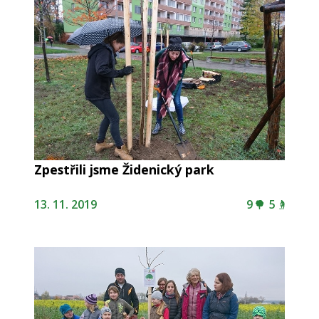
Zpestřili jsme Židenický park
13. 11. 2019
9
5