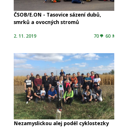
ČSOB/E.ON - Tasovice sázení dubů,
smrků a ovocných stromů
2. 11. 2019
70
60
Nezamyslickou alej podél cyklostezky